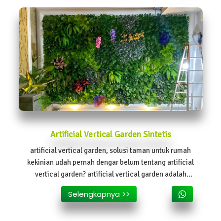
Artificial Vertical Garden Sintetis
artificial vertical garden, solusi taman untuk rumah
kekinian udah pernah dengar belum tentang artificial
vertical garden? artificial vertical garden adalah
taman vertikal yang dibuat dari bahan sintetis yaitu
Selengkapnya >>
plastik.