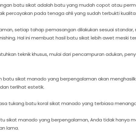
an batu sikat adalah batu yang mudah copot atau permu
aik percayakan pada tenaga ahli yang sudah terbukti kualita
man, setiap tahap pemasangan dilakukan sesuai standar, m
nishing. Hal ini membuat hasil batu sikat lebih awet meski t
hkan teknik khusus, mulai dari pencampuran adukan, peny
atu sikat manado yang berpengalaman akan menghasilkan 
dan terlihat estetik.
 jasa tukang batu koral sikat manado yang terbiasa menanga
tu sikat manado yang berpengalaman, Anda tidak hanya me
han lama.