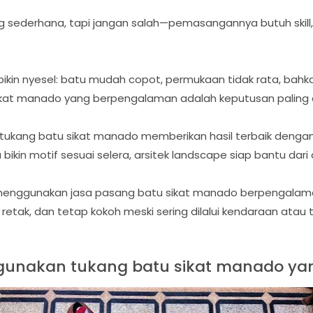
 sederhana, tapi jangan salah—pemasangannya butuh skill, 
a bikin nyesel: batu mudah copot, permukaan tidak rata, bahkan
 sikat manado yang berpengalaman adalah keputusan palin
 tukang batu sikat manado memberikan hasil terbaik dengan 
ikin motif sesuai selera, arsitek landscape siap bantu dari 
menggunakan jasa pasang batu sikat manado berpengalama
retak, dan tetap kokoh meski sering dilalui kendaraan atau
unakan tukang batu sikat manado ya