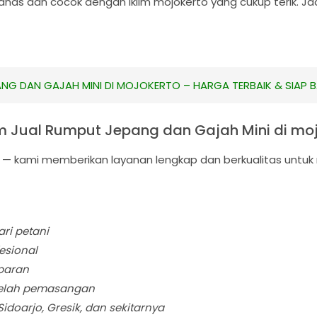
s dan cocok dengan iklim mojokerto yang cukup terik. Jad
NG DAN GAJAH MINI DI MOJOKERTO – HARGA TERBAIK & SIAP B
 Jual Rumput Jepang dan Gajah Mini di moj
t — kami memberikan layanan lengkap dan berkualitas untu
ri petani
esional
paran
telah pemasangan
idoarjo, Gresik, dan sekitarnya