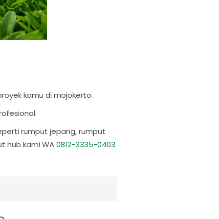
royek kamu di mojokerto.
rofesional.
perti rumput jepang, rumput
njut hub kami WA
0812-3335-0403