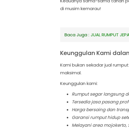
Keduanya sama-sama tahan pana
di musim kemarau!
Baca Juga :
JUAL RUMPUT JEPA
Keunggulan Kami dalam
Kami bukan sekadar jual rumpu
maksimal.
Keunggulan kami:
Rumput segar langsung da
Tersedia jasa pasang prof
Harga bersaing dan trans
Garansi rumput hidup se
Melayani area mojokerto, S