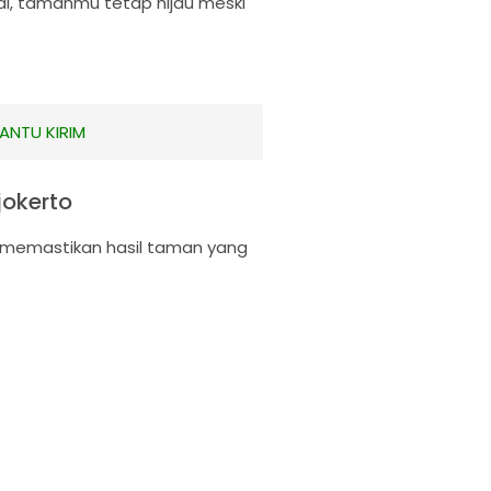
i, tamanmu tetap hijau meski
ANTU KIRIM
okerto
k memastikan hasil taman yang