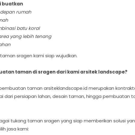
i buatkan
 depan rumah
umah
inasi batu koral
rea yang lebih tenang
ahan
 taman sragen kami siap wujudkan.
tan taman di sragen dari kami arsitek landscape?
m pembuatan taman arsiteklandscape.id merupakan kontra
ai dari persiapan lahan, desain taman, hingga pembuatan 
ebagai tukang taman sragen yang siap memberikan solusi ya
h jasa kami: