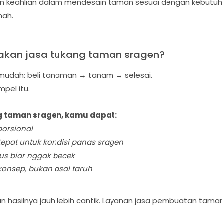
keahlian dalam mendesain taman sesuai dengan kebutuhan
mah.
akan jasa tukang taman sragen?
t mudah: beli tanaman → tanam → selesai.
pel itu.
 taman sragen, kamu dapat:
orsional
epat untuk kondisi panas sragen
us biar nggak becek
onsep, bukan asal taruh
, dan hasilnya jauh lebih cantik. Layanan jasa pembuatan tama