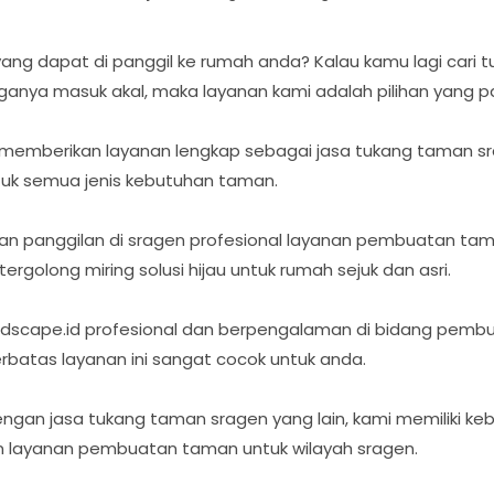
ang dapat di panggil ke rumah anda? Kalau kamu lagi cari
arganya masuk akal, maka layanan kami adalah pilihan yang p
 memberikan layanan lengkap sebagai jasa tukang taman s
tuk semua jenis kebutuhan taman.
n panggilan di sragen profesional layanan pembuatan ta
olong miring solusi hijau untuk rumah sejuk dan asri.
ndscape.id profesional dan berpengalaman di bidang pem
batas layanan ini sangat cocok untuk anda.
engan jasa tukang taman sragen yang lain, kami memiliki ke
n layanan pembuatan taman untuk wilayah sragen.