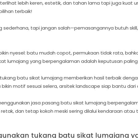
erlihat lebih keren, estetik, dan tahan lama tapi juga kuat un
ilihan terbaik!
 sederhana, tapi jangan salah—pemasangannya butuh skill, 
a bikin nyesel: batu mudah copot, permukaan tidak rata, bahkan
 sikat lumajang yang berpengalaman adalah keputusan pali
 tukang batu sikat lumajang memberikan hasil terbaik dengan
ikin motif sesuai selera, arsitek landscape siap bantu dari 
menggunakan jasa pasang batu sikat lumajang berpengalam
retak, dan tetap kokoh meski sering dilalui kendaraan atau
unakan tukang batu sikat lumajang 