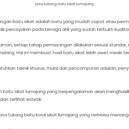
jasa tukang batu sikat lumajang
an batu sikat adalah batu yang mudah copot atau permu
aik percayakan pada tenaga ahli yang sudah terbukti kualita
man, setiap tahap pemasangan dilakukan sesuai standar, m
nishing. Hal ini membuat hasil batu sikat lebih awet meski t
hkan teknik khusus, mulai dari pencampuran adukan, peny
atu sikat lumajang yang berpengalaman akan menghasilkan
dan terlihat estetik.
jasa tukang batu koral sikat lumajang yang terbiasa menang